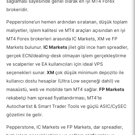
sağlaması sayesinde genel olarak en iyi MT4 Forex
brokeridir.
Pepperstone’un hemen ardından sıralanan, düşük toplam
maliyetler, işlem kalitesi ve MT4 araçları açısından en iyi
MT4 Forex brokerleri arasında IC Markets, XM ve FP
Markets bulunur.
IC Markets
jilet gibi ince ham spreadler,
gerçek ECN/dealing-desk olmayan işlem gerçekleştirme
ve scalperler ve EA kullanıcıları için ideal VPS
seçenekleri sunar.
XM
çok düşük minimum depozito ile
kullanıcı dostu hesaplar (Ultra Low seçeneği dahil) ve
masaüstü, web ve mobilde tam MT4 sağlar.
FP Markets
rekabetçi ham spread fiyatlandırması, MT4’te
Autochartist & Smart Trader Tools ve güçlü ASIC/CySEC
gözetimi ile gelir.
Pepperstone, IC Markets ve FP Markets, dar spreadler,