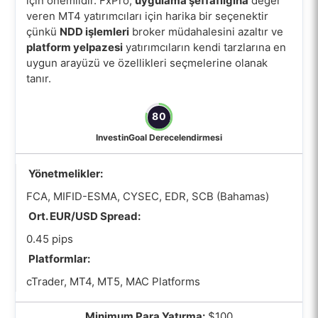
için önemlidir. FxPro,
uygulama şeffaflığına
değer
veren MT4 yatırımcıları için harika bir seçenektir
çünkü
NDD işlemleri
broker müdahalesini azaltır ve
platform yelpazesi
yatırımcıların kendi tarzlarına en
uygun arayüzü ve özellikleri seçmelerine olanak
tanır.
80
InvestinGoal Derecelendirmesi
Yönetmelikler:
FCA, MIFID-ESMA, CYSEC, EDR, SCB (Bahamas)
Ort. EUR/USD Spread:
0.45 pips
Platformlar:
cTrader, MT4, MT5, MAC Platforms
Minimum Para Yatırma:
$100