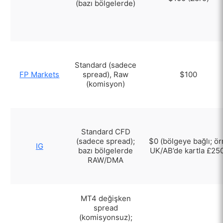
(bazı bölgelerde)
Standard (sadece
FP Markets
spread), Raw
$100
(komisyon)
Standard CFD
(sadece spread);
$0 (bölgeye bağlı; ör
IG
bazı bölgelerde
UK/AB’de kartla £25
RAW/DMA
MT4 değişken
spread
(komisyonsuz);