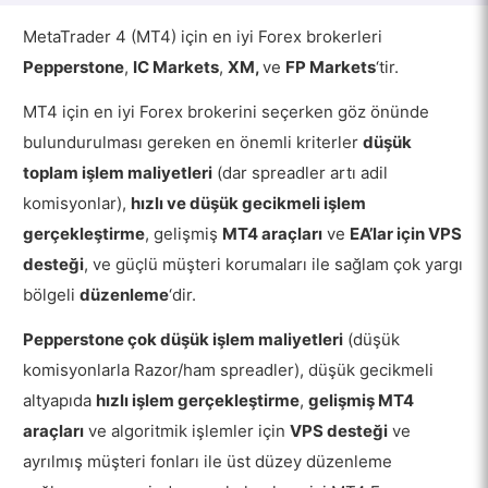
MetaTrader 4 (MT4) için en iyi Forex brokerleri
Pepperstone
,
IC Markets
,
XM,
ve
FP Markets
‘tir.
MT4 için en iyi Forex brokerini seçerken göz önünde
bulundurulması gereken en önemli kriterler
düşük
toplam işlem maliyetleri
(dar spreadler artı adil
komisyonlar),
hızlı ve düşük gecikmeli işlem
gerçekleştirme
, gelişmiş
MT4 araçları
ve
EA’lar için VPS
desteği
, ve güçlü müşteri korumaları ile sağlam çok yargı
bölgeli
düzenleme
‘dir.
Pepperstone
çok düşük işlem maliyetleri
(düşük
komisyonlarla Razor/ham spreadler), düşük gecikmeli
altyapıda
hızlı işlem gerçekleştirme
,
gelişmiş MT4
araçları
ve algoritmik işlemler için
VPS desteği
ve
ayrılmış müşteri fonları ile üst düzey düzenleme