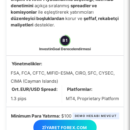
denetimini
açıkça sıralanmış
spreadler ve
komisyonlar
ile eşleştirerek yatırımcıları
düzenleyici boşluklardan
korur ve
şeffaf, rekabetçi
maliyetleri
destekler.
81
InvestinGoal Derecelendirmesi
Yönetmelikler:
FSA, FCA, CFTC, MIFID-ESMA, CIRO, SFC, CYSEC,
CIMA (Cayman Islands)
Ort. EUR/USD Spread:
Platformlar:
1.3 pips
MT4, Proprietary Platform
Minimum Para Yatırma:
$100
DEMO HESABI MEVCUT
ZIYARET FOREX.COM