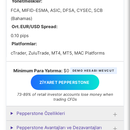
Yönetmelikler:
FCA, MIFID-ESMA, ASIC, DFSA, CYSEC, SCB
(Bahamas)
Ort. EUR/USD Spread:
0.10 pips
Platformlar:
cTrader, ZuluTrade, MT4, MT5, MAC Platforms
Minimum Para Yatırma:
$0
DEMO HESABI MEVCUT
ZIYARET PEPPERSTONE
73-89% of retail investor accounts lose money when
trading CFDs
Pepperstone Özellikleri
Pepperstone Avantajları ve Dezavantajları