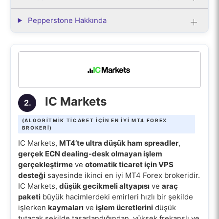
Pepperstone Hakkında
IC Markets
2.
(ALGORITMIK TICARET IÇIN EN IYI MT4 FOREX
BROKERI)
IC Markets,
MT4’te ultra düşük ham spreadler
,
gerçek ECN dealing-desk olmayan işlem
gerçekleştirme
ve
otomatik ticaret için VPS
desteği
sayesinde ikinci en iyi MT4 Forex brokeridir.
IC Markets,
düşük gecikmeli altyapısı
ve
araç
paketi
büyük hacimlerdeki emirleri hızlı bir şekilde
işlerken
kaymaları
ve
işlem ücretlerini
düşük
tutacak şekilde tasarlandığından, yüksek frekanslı ve