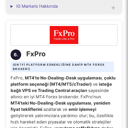
IG Markets Hakkında
FxPro
6.
(EN IYI PLATFORM ESNEKLIĞINE SAHIP MT4 FOREX
BROKERI)
FxPro,
MT4’te No-Dealing-Desk uygulaması
,
çoklu
platform seçeneği (MT4/MT5/cTrader)
ve
isteğe
bağlı VPS ve Trading Central araçları
sayesinde
altıncı en iyi MT4 Forex brokerıdır. FxPro’nun
MT4’teki No-Dealing-Desk uygulaması
,
yeniden
fiyat tekliflerini
azaltarak ve
emir işlemeyi
geliştirerek yatırımcılara yardımcı olur; bu, özellikle
hızlı hareket eden piyasalar ve otomatik stratejiler