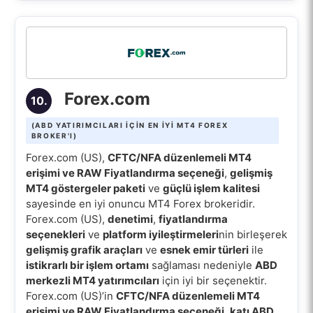
Forex.com
10.
(ABD YATIRIMCILARI IÇIN EN IYI MT4 FOREX
BROKER'I)
Forex.com (US),
CFTC/NFA düzenlemeli MT4
erişimi ve RAW Fiyatlandırma seçeneği
,
gelişmiş
MT4 göstergeler paketi
ve
güçlü işlem kalitesi
sayesinde en iyi onuncu MT4 Forex brokeridir.
Forex.com (US),
denetimi
,
fiyatlandırma
seçenekleri
ve
platform iyileştirmeleri
nin birleşerek
gelişmiş grafik araçları
ve
esnek emir türleri
ile
istikrarlı bir işlem ortamı
sağlaması nedeniyle
ABD
merkezli MT4 yatırımcıları
için iyi bir seçenektir.
Forex.com (US)’in
CFTC/NFA düzenlemeli MT4
erişimi ve RAW Fiyatlandırma seçeneği
,
katı ABD