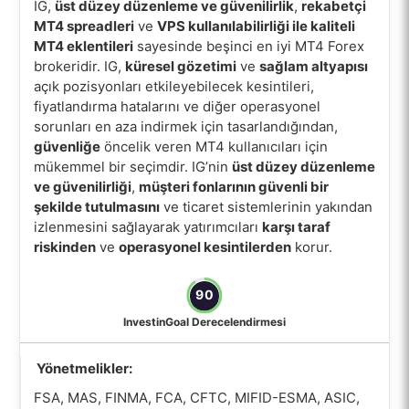
IG,
üst düzey düzenleme ve güvenilirlik
,
rekabetçi
MT4 spreadleri
ve
VPS kullanılabilirliği ile kaliteli
MT4 eklentileri
sayesinde beşinci en iyi MT4 Forex
brokeridir. IG,
küresel gözetimi
ve
sağlam altyapısı
açık pozisyonları etkileyebilecek kesintileri,
fiyatlandırma hatalarını ve diğer operasyonel
sorunları en aza indirmek için tasarlandığından,
güvenliğe
öncelik veren MT4 kullanıcıları için
mükemmel bir seçimdir. IG’nin
üst düzey düzenleme
ve güvenilirliği
,
müşteri fonlarının güvenli bir
şekilde tutulmasını
ve ticaret sistemlerinin yakından
izlenmesini sağlayarak yatırımcıları
karşı taraf
riskinden
ve
operasyonel kesintilerden
korur.
90
InvestinGoal Derecelendirmesi
Yönetmelikler:
FSA, MAS, FINMA, FCA, CFTC, MIFID-ESMA, ASIC,