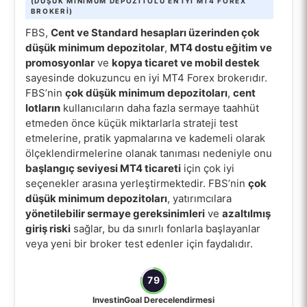
(DÜŞÜK MINIMUM DEPOZITOLU EN IYI MT4 FOREX
BROKERI)
FBS,
Cent ve Standard hesapları üzerinden çok
düşük minimum depozitolar
,
MT4 dostu eğitim ve
promosyonlar
ve
kopya ticaret ve mobil destek
sayesinde dokuzuncu en iyi MT4 Forex brokerıdır.
FBS’nin
çok düşük minimum depozitoları
,
cent
lotların
kullanıcıların daha fazla sermaye taahhüt
etmeden önce küçük miktarlarla strateji test
etmelerine, pratik yapmalarına ve kademeli olarak
ölçeklendirmelerine olanak tanıması nedeniyle onu
başlangıç seviyesi MT4 ticareti
için çok iyi
seçenekler arasına yerleştirmektedir. FBS’nin
çok
düşük minimum depozitoları
, yatırımcılara
yönetilebilir sermaye gereksinimleri
ve
azaltılmış
giriş riski
sağlar, bu da sınırlı fonlarla başlayanlar
veya yeni bir broker test edenler için faydalıdır.
79
InvestinGoal Derecelendirmesi