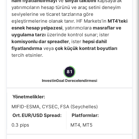
ham fiyatlandırmayı
ve
sinyal takibini
kapsayarak
yatırımcıların hesap türünü ve araç setini deneyim
seviyelerine ve ticaret tarzlarına göre
eşleştirmelerine olanak tanır. HF Markets’in
MT4’teki
esnek hesap yelpazesi
, yatırımcılara
masraflar ve
uygulama tarzı
üzerinde kontrol sunar; ister
komisyonlu dar spreadler
, ister
hepsi dahil
fiyatlandırma
veya
çok küçük kontrat boyutları
tercih etsinler.
81
InvestinGoal Derecelendirmesi
Yönetmelikler:
MIFID-ESMA, CYSEC, FSA (Seychelles)
Ort. EUR/USD Spread:
Platformlar:
0.3 pips
MT4, MT5