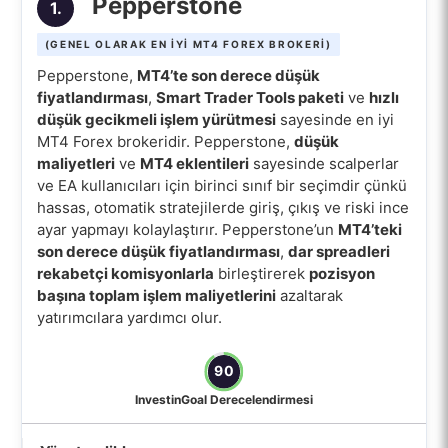
Pepperstone
1.
(GENEL OLARAK EN IYI MT4 FOREX BROKERI)
Pepperstone,
MT4’te son derece düşük
fiyatlandırması
,
Smart Trader Tools paketi
ve
hızlı
düşük gecikmeli işlem yürütmesi
sayesinde en iyi
MT4 Forex brokeridir. Pepperstone,
düşük
maliyetleri
ve
MT4 eklentileri
sayesinde scalperlar
ve EA kullanıcıları için birinci sınıf bir seçimdir çünkü
hassas, otomatik stratejilerde giriş, çıkış ve riski ince
ayar yapmayı kolaylaştırır. Pepperstone’un
MT4’teki
son derece düşük fiyatlandırması
,
dar spreadleri
rekabetçi komisyonlarla
birleştirerek
pozisyon
başına toplam işlem maliyetlerini
azaltarak
yatırımcılara yardımcı olur.
90
InvestinGoal Derecelendirmesi