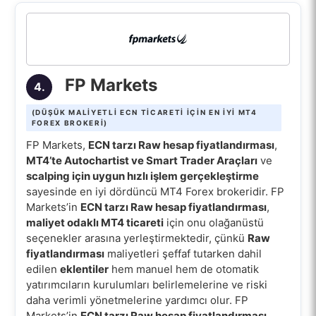
FP Markets
4.
(DÜŞÜK MALIYETLI ECN TICARETI IÇIN EN IYI MT4
FOREX BROKERI)
FP Markets,
ECN tarzı Raw hesap fiyatlandırması
,
MT4’te Autochartist ve Smart Trader Araçları
ve
scalping için uygun hızlı işlem gerçekleştirme
sayesinde en iyi dördüncü MT4 Forex brokeridir. FP
Markets’in
ECN tarzı Raw hesap fiyatlandırması
,
maliyet odaklı MT4 ticareti
için onu olağanüstü
seçenekler arasına yerleştirmektedir, çünkü
Raw
fiyatlandırması
maliyetleri şeffaf tutarken dahil
edilen
eklentiler
hem manuel hem de otomatik
yatırımcıların kurulumları belirlemelerine ve riski
daha verimli yönetmelerine yardımcı olur. FP
Markets’in
ECN tarzı Raw hesap fiyatlandırması
,