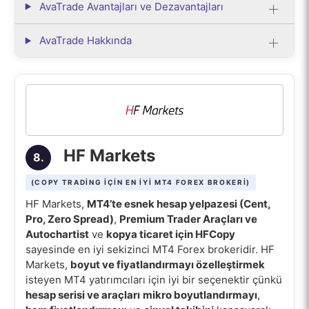
AvaTrade Avantajları ve Dezavantajları
AvaTrade Hakkında
HF Markets
8.
(COPY TRADING IÇIN EN IYI MT4 FOREX BROKERI)
HF Markets,
MT4’te esnek hesap yelpazesi (Cent,
Pro, Zero Spread)
,
Premium Trader Araçları ve
Autochartist
ve
kopya ticaret için HFCopy
sayesinde en iyi sekizinci MT4 Forex brokeridir. HF
Markets,
boyut ve fiyatlandırmayı özelleştirmek
isteyen MT4 yatırımcıları için iyi bir seçenektir çünkü
hesap serisi ve araçları
mikro boyutlandırmayı
,