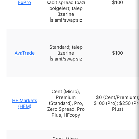
FxPro
sabit spread (bazı
$100
bölgeler); talep
üzerine
İslami/swap’sız
Standard; talep
AvaTrade
üzerine
$100
İslami/swap’sız
Cent (Micro),
Premium
$0 (Cent/Premium)
HF Markets
(Standard), Pro,
$100 (Pro); $250 (P
(HFM)
Zero Spread, Pro
Plus)
Plus, HFcopy
Cent, Micro,