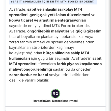
(SABIT SPREADLER IÇIN EN IYI MT4 FOREX BROKERI)
AvaTrade,
sabit ve anlaşılması kolay MT4
spreadleri
,
geniş çok yetki alanı düzenlemesi
ve
kopya ticaret ve araştırma entegrasyonları
sayesinde en iyi yedinci MT4 Forex brokerıdır.
AvaTrade,
öngörülebilir maliyetler
ve
güçlü gözetim
ticaret boyutlarını planlamayı, potansiel kar veya
zararı tahmin etmeyi ve spread genişlemesinden
kaynaklanan sürprizlerden kaçınmayı
kolaylaştırdığından
bütçe bilincine sahip MT4
kullanıcıları
için güçlü bir seçimdir. AvaTrade’in
sabit
MT4 spreadleri
, tüccarlara
farklı piyasa koşullarında
maliyet öngörülebilirliği
sağlar, bu da önceden
zarar durdur
ve
kar al
seviyelerini belirlerken
özellikle yararlı olabilir.
92
InvestinGoal Derecelendirmesi