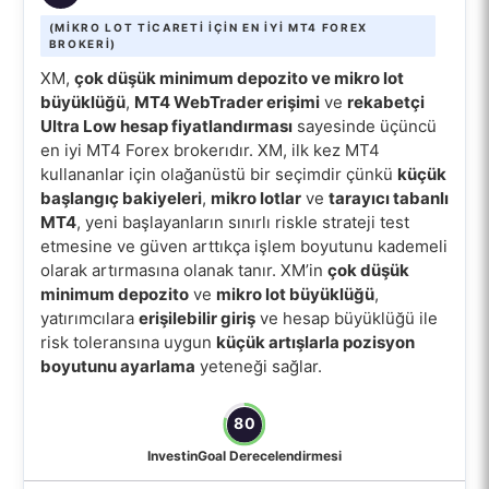
(MIKRO LOT TICARETI IÇIN EN IYI MT4 FOREX
BROKERI)
XM,
çok düşük minimum depozito ve mikro lot
büyüklüğü
,
MT4 WebTrader erişimi
ve
rekabetçi
Ultra Low hesap fiyatlandırması
sayesinde üçüncü
en iyi MT4 Forex brokerıdır. XM, ilk kez MT4
kullananlar için olağanüstü bir seçimdir çünkü
küçük
başlangıç bakiyeleri
,
mikro lotlar
ve
tarayıcı tabanlı
MT4
, yeni başlayanların sınırlı riskle strateji test
etmesine ve güven arttıkça işlem boyutunu kademeli
olarak artırmasına olanak tanır. XM’in
çok düşük
minimum depozito
ve
mikro lot büyüklüğü
,
yatırımcılara
erişilebilir giriş
ve hesap büyüklüğü ile
risk toleransına uygun
küçük artışlarla pozisyon
boyutunu ayarlama
yeteneği sağlar.
80
InvestinGoal Derecelendirmesi