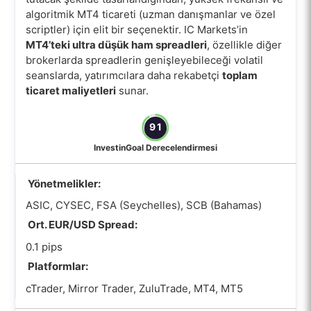
algoritmik MT4 ticareti (uzman danışmanlar ve özel
scriptler) için elit bir seçenektir. IC Markets’in
MT4’teki ultra düşük ham spreadleri
, özellikle diğer
brokerlarda spreadlerin genişleyebileceği volatil
seanslarda, yatırımcılara daha rekabetçi
toplam
ticaret maliyetleri
sunar.
91
InvestinGoal Derecelendirmesi
Yönetmelikler:
ASIC, CYSEC, FSA (Seychelles), SCB (Bahamas)
Ort. EUR/USD Spread:
0.1 pips
Platformlar:
cTrader, Mirror Trader, ZuluTrade, MT4, MT5