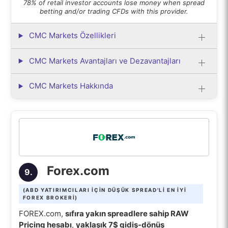
78% of retail investor accounts lose money when spread
betting and/or trading CFDs with this provider.
CMC Markets Özellikleri
CMC Markets Avantajları ve Dezavantajları
CMC Markets Hakkında
Forex.com
9.
(ABD YATIRIMCILARI IÇIN DÜŞÜK SPREAD'LI EN IYI
FOREX BROKERI)
FOREX.com,
sıfıra yakın spreadlere sahip RAW
Pricing hesabı
,
yaklaşık 7$ gidiş-dönüş