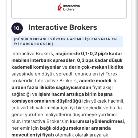
Interactive Brokers
10.
(DÜŞÜK SPREADLI YÜKSEK HACIMLI IŞLEM YAPAN EN
IYI FOREX BROKERI)
Interactive Brokers,
majörlerde 0,1-0,2 pip’e kadar
inebilen interbank spreadler
,
0,2 bps kadar düşük
kademeli komisyonlar
ve
derin çok-mekan likidite
sayesinde en düşük spreadli onuncu en iyi Forex
brokerıdır. Interactive Brokers,
acente modeli
ile
birden fazla likidite sağlayıcısından
fiyat akışı
sağladığı ve
işlem hacmi arttıkça birim başına
komisyon oranlarını düşürdüğü
için yüksek hacimli,
çok varlıklı yatırımcılar için iyi bir seçimdir ve bu da
genel yürütme maliyetlerini düşürmeye yardımcı
olur. Interactive Brokers’ın
kurumsal yönlendirmesi
,
her emir için
bağlı olduğu mekanlar arasında
mevcut en iyi fiyatı
otomatik olarak arayarak