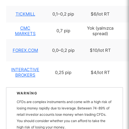
TICKMILL
0,1–0,2 pip
$6/lot RT
CMC
Yok (yalnızca
0,7 pip
MARKETS
spread)
FOREX.COM
0,0–0,2 pip
$10/lot RT
INTERACTIVE
0,25 pip
$4/lot RT
BROKERS
WARNING
CFDs are complex instruments and come with a high risk of
losing money rapidly due to leverage. Between 74-89% of
retail investor accounts lose money when trading CFDs.
You should consider whether you can afford to take the
high risk of losing your money.