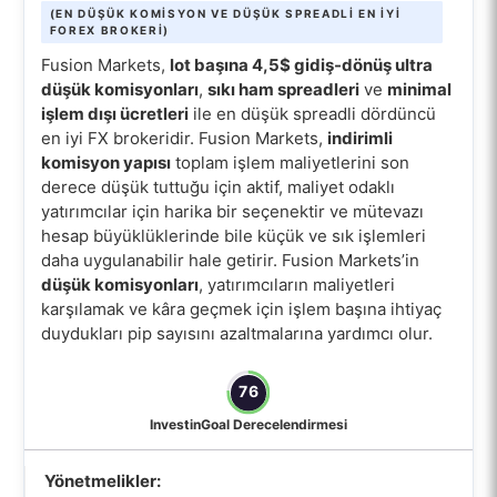
(EN DÜŞÜK KOMISYON VE DÜŞÜK SPREADLI EN IYI
FOREX BROKERI)
Fusion Markets,
lot başına 4,5$ gidiş-dönüş ultra
düşük komisyonları
,
sıkı ham spreadleri
ve
minimal
işlem dışı ücretleri
ile en düşük spreadli dördüncü
en iyi FX brokeridir. Fusion Markets,
indirimli
komisyon yapısı
toplam işlem maliyetlerini son
derece düşük tuttuğu için aktif, maliyet odaklı
yatırımcılar için harika bir seçenektir ve mütevazı
hesap büyüklüklerinde bile küçük ve sık işlemleri
daha uygulanabilir hale getirir. Fusion Markets’in
düşük komisyonları
, yatırımcıların maliyetleri
karşılamak ve kâra geçmek için işlem başına ihtiyaç
duydukları pip sayısını azaltmalarına yardımcı olur.
76
InvestinGoal Derecelendirmesi
Yönetmelikler: