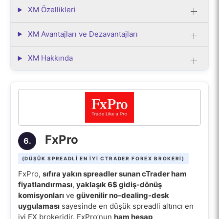
XM Özellikleri
XM Avantajları ve Dezavantajları
XM Hakkında
FxPro
6.
(DÜŞÜK SPREADLI EN IYI CTRADER FOREX BROKERI)
FxPro,
sıfıra yakın spreadler sunan cTrader ham
fiyatlandırması
,
yaklaşık 6$ gidiş-dönüş
komisyonları
ve
güvenilir no-dealing-desk
uygulaması
sayesinde en düşük spreadli altıncı en
iyi FX brokeridir. FxPro’nun
ham hesap