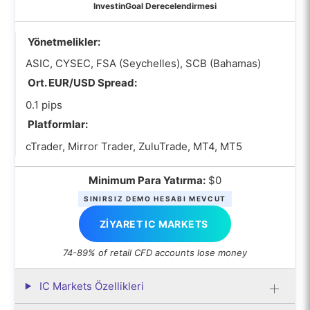
InvestinGoal Derecelendirmesi
Yönetmelikler:
ASIC, CYSEC, FSA (Seychelles), SCB (Bahamas)
Ort. EUR/USD Spread:
0.1 pips
Platformlar:
cTrader, Mirror Trader, ZuluTrade, MT4, MT5
Minimum Para Yatırma:
$0
SINIRSIZ DEMO HESABI MEVCUT
ZIYARET IC MARKETS
74-89% of retail CFD accounts lose money
IC Markets Özellikleri