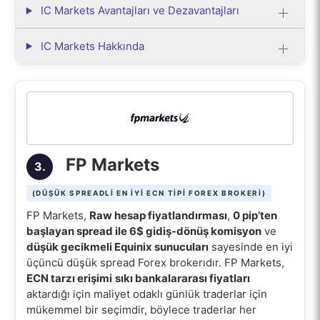
IC Markets Avantajları ve Dezavantajları
IC Markets Hakkında
FP Markets
3.
(DÜŞÜK SPREADLI EN IYI ECN TIPI FOREX BROKERI)
FP Markets,
Raw hesap fiyatlandırması
,
0 pip’ten
başlayan spread ile 6$ gidiş-dönüş komisyon
ve
düşük gecikmeli Equinix sunucuları
sayesinde en iyi
üçüncü düşük spread Forex brokerıdır. FP Markets,
ECN tarzı erişimi
sıkı bankalararası fiyatları
aktardığı için maliyet odaklı günlük traderlar için
mükemmel bir seçimdir, böylece traderlar her