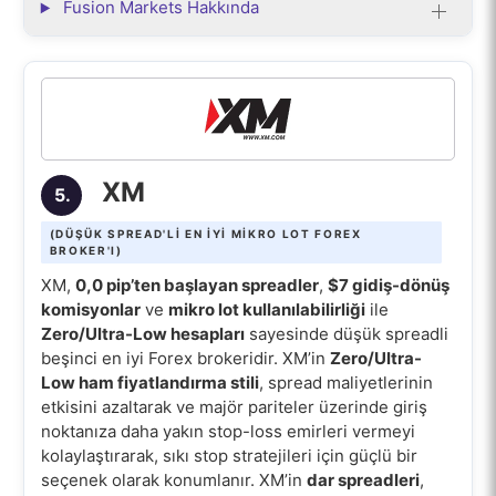
Fusion Markets Hakkında
XM
5.
(DÜŞÜK SPREAD'LI EN IYI MIKRO LOT FOREX
BROKER'I)
XM,
0,0 pip’ten başlayan spreadler
,
$7 gidiş-dönüş
komisyonlar
ve
mikro lot kullanılabilirliği
ile
Zero/Ultra-Low hesapları
sayesinde düşük spreadli
beşinci en iyi Forex brokeridir. XM’in
Zero/Ultra-
Low ham fiyatlandırma stili
, spread maliyetlerinin
etkisini azaltarak ve majör pariteler üzerinde giriş
noktanıza daha yakın stop-loss emirleri vermeyi
kolaylaştırarak, sıkı stop stratejileri için güçlü bir
seçenek olarak konumlanır. XM’in
dar spreadleri
,