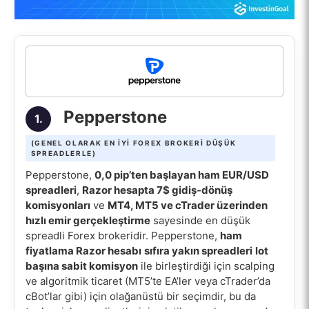
Pepperstone
1.
(GENEL OLARAK EN IYI FOREX BROKERI DÜŞÜK
SPREADLERLE)
Pepperstone,
0,0 pip’ten başlayan ham EUR/USD
spreadleri
,
Razor hesapta 7$ gidiş-dönüş
komisyonları
ve
MT4, MT5 ve cTrader üzerinden
hızlı emir gerçekleştirme
sayesinde en düşük
spreadli Forex brokeridir. Pepperstone,
ham
fiyatlama Razor hesabı
sıfıra yakın spreadleri
lot
başına sabit komisyon
ile birleştirdiği için scalping
ve algoritmik ticaret (MT5’te EA’ler veya cTrader’da
cBot’lar gibi) için olağanüstü bir seçimdir, bu da