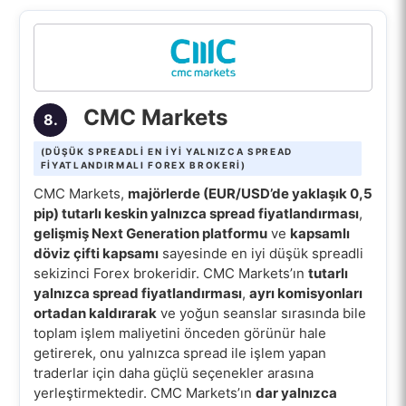
CMC Markets
8.
(DÜŞÜK SPREADLI EN IYI YALNIZCA SPREAD
FIYATLANDIRMALI FOREX BROKERI)
CMC Markets,
majörlerde (EUR/USD’de yaklaşık 0,5
pip) tutarlı keskin yalnızca spread fiyatlandırması
,
gelişmiş Next Generation platformu
ve
kapsamlı
döviz çifti kapsamı
sayesinde en iyi düşük spreadli
sekizinci Forex brokeridir. CMC Markets’ın
tutarlı
yalnızca spread fiyatlandırması
,
ayrı komisyonları
ortadan kaldırarak
ve yoğun seanslar sırasında bile
toplam işlem maliyetini önceden görünür hale
getirerek, onu yalnızca spread ile işlem yapan
traderlar için daha güçlü seçenekler arasına
yerleştirmektedir. CMC Markets’ın
dar yalnızca