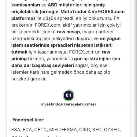
komisyonları
ve
ABD müşterileri için geniş
erişilebilirlik (örneğin, MetaTrader 4 ve FOREX.com
platformu)
ile düşük spreadli en iyi dokuzuncu FX
brokerıdır. FOREX.com, aktif yatırımcılar için çok iyi
bir seçenektir çünkü
raw hesap
, majör pariteler
üzerindeki toplam maliyetleri düşürür ve
en yoğun
işlem saatlerinde spreadleri nispeten istikrarlı
tutmak
için tasarlanmıştır. FOREX.com’un
raw
pricing
hizmeti, yatırımcılara
gün içi stratejiler için
daha dar başabaş seviyeleri
sağlar, böylece
işlemler karlı hale gelmeden önce daha az pip
hareketi gerekir.
81
InvestinGoal Derecelendirmesi
Yönetmelikler:
FSA, FCA, CFTC, MIFID-ESMA, CIRO, SFC, CYSEC,