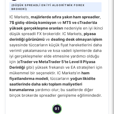
(DÜŞÜK SPREADLI EN IYI ALGORITMIK FOREX
BROKERI)
IC Markets,
majörlerde sıfıra yakın ham spreadler
,
7$ gidiş-dönüş komisyon
ve
MT5 ve cTrader’da
yüksek gerçekleşme oranları
nedeniyle en iyi ikinci
düşük spreadli FX brokeridir. IC Markets,
piyasa
derinliği görünümü
ve
dealing desk olmayan işlem
sayesinde tüccarların küçük fiyat hareketlerini daha
verimli yakalamasına ve kısa vadeli işlemlerde daha
iyi gerçekleşmeler elde etmesine yardımcı olduğu
için (
cTrader ve MetaTrader 5’te Level II Piyasa
Derinliği
gibi) yüksek frekanslı ve EA stratejileri için
mükemmel bir seçenektir. IC Markets’ın
ham
fiyatlandırma modeli
, tüccarların
yoğun likidite
saatlerinde daha sıkı toplam maliyetleri
korumalarına
yardımcı olur; bu saatlerde diğer
birçok brokerde spreadler genişleme eğilimindedir.
91