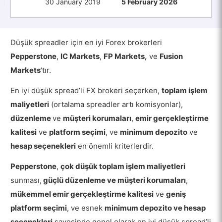
30 January 2019
5 February 2026
Düşük spreadler için en iyi Forex brokerleri
Pepperstone
,
IC Markets
,
FP Markets,
ve
Fusion
Markets
‘tır.
En iyi düşük spread’li FX brokeri seçerken,
toplam işlem
maliyetleri
(ortalama spreadler artı komisyonlar),
düzenleme
ve
müşteri korumaları
,
emir gerçekleştirme
kalitesi
ve
platform seçimi
, ve
minimum depozito
ve
hesap seçenekleri
en önemli kriterlerdir.
Pepperstone
,
çok düşük toplam işlem maliyetleri
sunması,
güçlü düzenleme ve müşteri korumaları
,
mükemmel emir gerçekleştirme kalitesi
ve
geniş
platform seçimi
, ve esnek
minimum depozito ve hesap
seçenekleri
sayesinde genel olarak en iyi düşük spread’li