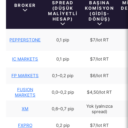
SPREAD
BAŞINA
M
BROKER
(DÜŞÜK
KOMISYON
DE
MALIYETLI
(GIDIŞ-
HESAP)
DÖNÜŞ)
PEPPERSTONE
0,1 pip
$7/lot RT
IC MARKETS
0,1 pip
$7/lot RT
FP MARKETS
0,1–0,2 pip
$6/lot RT
FUSION
0,0–0,2 pip
$4,50/lot RT
MARKETS
Yok (yalnızca
XM
0,6–0,7 pip
spread)
FXPRO
0,2 pip
$7/lot RT