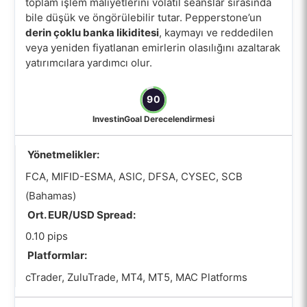
toplam işlem maliyetlerini volatil seanslar sırasında
bile düşük ve öngörülebilir tutar. Pepperstone’un
derin çoklu banka likiditesi
, kaymayı ve reddedilen
veya yeniden fiyatlanan emirlerin olasılığını azaltarak
yatırımcılara yardımcı olur.
90
InvestinGoal Derecelendirmesi
Yönetmelikler:
FCA, MIFID-ESMA, ASIC, DFSA, CYSEC, SCB
(Bahamas)
Ort. EUR/USD Spread:
0.10 pips
Platformlar:
cTrader, ZuluTrade, MT4, MT5, MAC Platforms