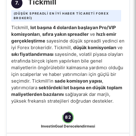
Tickmill
7.
(DÜŞÜK SPREADLI EN IYI HABER TICARETI FOREX
BROKERI)
Tickmill,
lot başına 4 dolardan başlayan Pro/VIP
komisyonları
,
sıfıra yakın spreadler
ve
hızlı emir
gerçekleştirme
sayesinde düşük spreadli yedinci en
iyi Forex brokeridir. Tickmill,
düşük komisyonları
ve
sıkı fiyatlandırması
sayesinde, volatil piyasa olayları
etrafında birçok işlem yapılırken bile genel
maliyetlerin öngörülebilir kalmasına yardımcı olduğu
için scalperlar ve haber yatırımcıları için güçlü bir
seçimdir. Tickmill’in
sade komisyon yapısı
,
yatırımcılara
sektördeki lot başına en düşük toplam
maliyetlerden bazılarını
sağlayarak dar marjlı,
yüksek frekanslı stratejileri doğrudan destekler.
82
InvestinGoal Derecelendirmesi